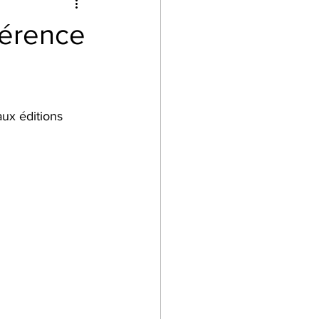
limentaires
hérence
Sport
Examens
ux éditions 