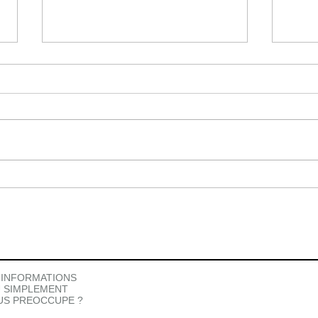
8 astuces face à la montée
Mon 
d'anxiété, de panique, de
mois 
peurs
chan
 INFORMATIONS
 SIMPLEMENT
OUS PREOCCUPE ?