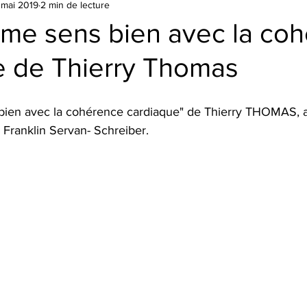
 mai 2019
2 min de lecture
Troubles du sommeil
Grossesse et Maternité
Troubles a
e me sens bien avec la co
e de Thierry Thomas
cèlement
Violences
Psychologie
Stress
Ecole
 bien avec la cohérence cardiaque" de Thierry THOMAS, a
Livres
ZENSPIRE
Alimentation
COVID-19
Franklin Servan- Schreiber.