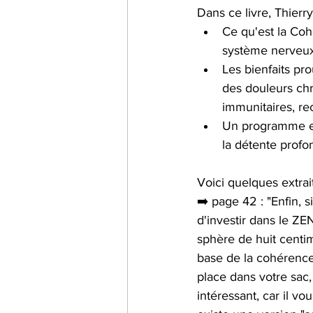
Dans ce livre, Thierr
Ce qu'est la Cohé
système nerveux
Les bienfaits pr
des douleurs chr
immunitaires, rec
Un programme exc
la détente profo
Voici quelques extrait
➡️ page 42 : "Enfin, s
d'investir dans le ZE
sphère de huit centi
base de la cohérence 
place dans votre sac, 
intéressant, car il vo