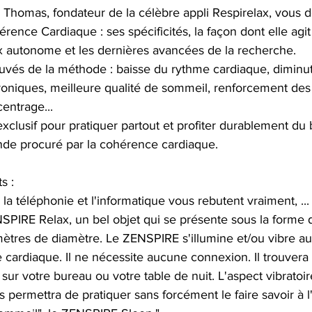
y Thomas, fondateur de la célèbre appli Respirelax, vous dé
rence Cardiaque : ses spécificités, la façon dont elle agit
 autonome et les dernières avancées de la recherche.
ouvés de la méthode : baisse du rythme cardiaque, diminut
oniques, meilleure qualité de sommeil, renforcement des
entrage...
lusif pour pratiquer partout et profiter durablement du b
nde procuré par la cohérence cardiaque.
s :
i la téléphonie et l'informatique vous rebutent vraiment, ... 
NSPIRE Relax, un bel objet qui se présente sous la forme 
mètres de diamètre. Le ZENSPIRE s'illumine et/ou vibre a
cardiaque. Il ne nécessite aucune connexion. Il trouvera 
sur votre bureau ou votre table de nuit. L'aspect vibratoire
us permettra de pratiquer sans forcément le faire savoir à l'