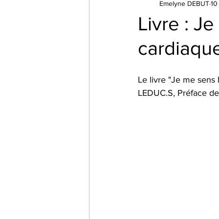
Emelyne DEBUT
10
Addictions : tabac, alcool, sexe...
Livre : J
cardiaqu
Thérapies
Emotions
Har
Le livre "Je me sens
Applications
Assistants
LEDUC.S, Préface de 