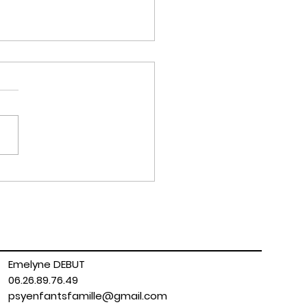
nouveau challenge du
: 3 minutes qui peut tout
ger
Emelyne DEBUT
06.26.89.76.49
psyenfantsfamille@gmail.com