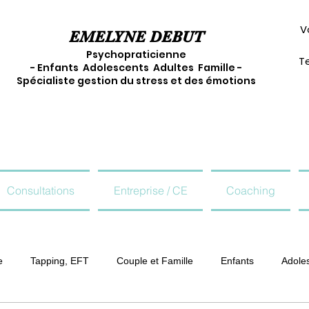
V
EMELYNE DEBUT
Psychopraticienne
Te
- Enfants Adolescents Adultes Famille -
Spécialiste gestion du stress et des émotions
Consultations
Entreprise / CE
Coaching
e
Tapping, EFT
Couple et Famille
Enfants
Adole