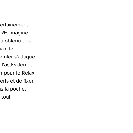
certainement 
IRE. Imaginé 
jà obtenu une 
ir, le 
emier s'attaque 
l'activation du 
n pour le Relax 
rts et de fixer 
ns la poche, 
tout 