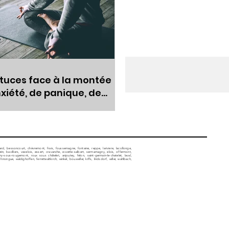
tuces face à la montée
xiété, de panique, de
rs
llard, bessoncourt, chèvremont, frais, foussemagne, fontaine, reppe, lariviere, lacollonge,
, bavilliers, vezelois, essert, cravanche, evvette-salbert, sermamagny, elois, offermont,
sous-rougemont, roux sous châtelet, anjoutey, felon, saint-germain-le-chatelet, laval,
ngue, waldighoffen, ferrettealtkirch, winkel, bouxwiller, kiffs, lindsdorf, willer, wahlbach,