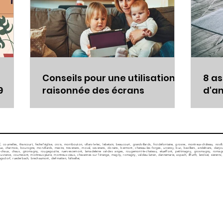
©2018 by Emelyne DEBUT. Proudly created with
Conseils pour une utilisation
8 as
Wix.com
9
raisonnée des écrans
d'an
peu
f, cournelles, thancourt, fechel'église, croix, montbouton, villars-le-lec, lebetain, beaucourt, grandvillards, froidefontaine, grosne, montreux-château, novi
 charmois, bourogne, morvillards, mezire, trevenans, moval, sevenans, dorains, bermont, chateau-les-forges, urcerey, buc, bavilliers, andelnans, danjoutin
sous-chaux, chaux, giromagny, rougegoutte, ruervescemont, lamadeleine val-des anges, rougemont-le-chateau, etueffont, petitmagny, grosmagny, romagny-
ance, courtevant, montreux-jeune, montreux-vieux, chavannes sur l'étange, magny, romagny, valdieu-lutran, dannemarie, aspach, illfurth, landser, sierentz, hirsi
agsdorf, ruederbach, brechaumont, diefmatten, falkwiller,