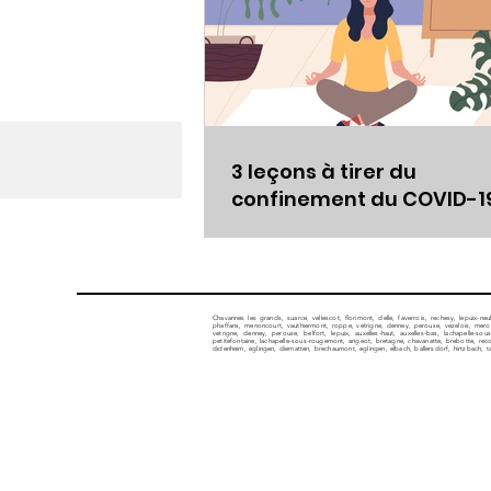
3 leçons à tirer du
confinement du COVID-1
Chavannes les grands, suarce, vellescot, florimont, delle, faverrois, rechesy, lepuix-neu
phaffans, menoncourt, vauthiermont, roppe, vetrigne, denney, perouse, vezelois, meroux,
vetrigne, denney, perouse, belfort, lepuix, auxelles-haut, auxelles-bas, lachapelle-
petitefontaine, lachapelle-sous-rougemont, angeot, bretagne, chavanatte, brebotte, recouvr
didenheim, eglingen, diematten, brechaumont, eglingen, elbach, ballersdorf, hirtzbach, t