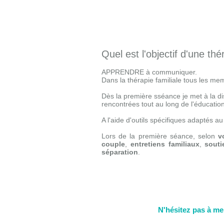
Quel est l'objectif d'une thé
APPRENDRE à communiquer.
Dans la thérapie familiale tous les mem
Dès la première sséance je met à la di
rencontrées tout au long de l'éducation
A l'aide d'outils spécifiques adaptés a
​Lors de la première séance, selon
v
couple
,
entretiens familiaux
,
souti
séparation
.
N'hésitez pas à me