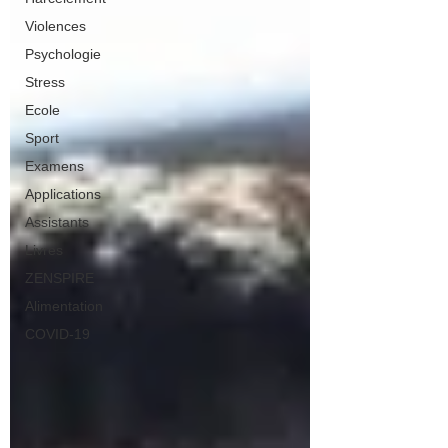
Violences
Psychologie
Stress
Ecole
Sport
Examens
Applications
Assistants
Livres
ZENSPIRE
Alimentation
COVID-19