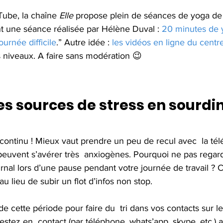
ube, la chaîne 
Elle
 propose plein de séances de yoga de
 une séance réalisée par Hélène Duval : 
20 minutes de 
urnée difficile
.” Autre idée : 
les vidéos en ligne du cent
es niveaux. A faire sans modération 😉
les sources de stress en sourdi
peuvent s’avérer très  anxiogènes. Pourquoi ne pas regar
ournal lors d’une pause pendant votre journée de travail ? 
 lieu de subir un flot d’infos non stop.
 de cette période pour faire du  tri dans vos contacts sur l
restez en  contact (par téléphone, whats’app, skype, etc.) 