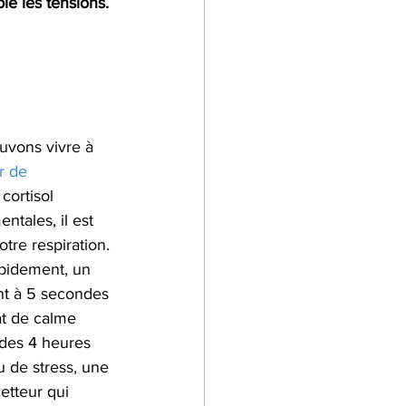
le les tensions.
r de 
cortisol 
tales, il est 
tre respiration. 
rapidement, un 
ant à 5 secondes 
at de calme 
 des 4 heures 
u de stress, une 
tteur qui  