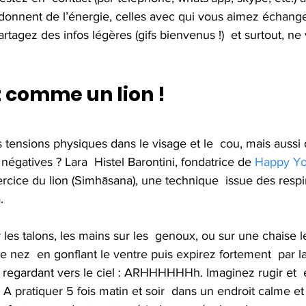
donnent de l’énergie, celles avec qui vous aimez échanger
rtagez des infos légères (gifs bienvenus !)  et surtout, ne
z comme un lion !
égatives ? Lara  Histel Barontini, fondatrice de 
Happy Y
ercice du lion (Simhāsana), une technique  issue des respi
.
 les talons, les mains sur les  genoux, ou sur une chaise l
 le nez  en gonflant le ventre puis expirez fortement  par 
en regardant vers le ciel : ARHHHHHHh. Imaginez rugir et  
A pratiquer 5 fois matin et soir  dans un endroit calme et 