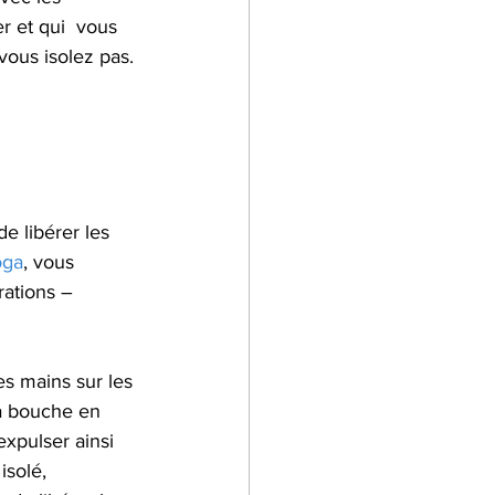
 et qui  vous 
 vous isolez pas.
oga
, vous 
rations – 
es mains sur les 
la bouche en 
expulser ainsi 
isolé, 