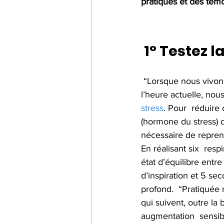
pratiques et des témo
1° Testez 
 “Lorsque nous vivons mal une situation stressante, comme celle que nous  pouvons vivre à 
l’heure actuelle, nous
stress
. Pour  réduire 
(hormone du stress) d
nécessaire de reprend
En réalisant six  resp
état d’équilibre entr
d’inspiration et 5 se
profond.  “Pratiquée 
qui suivent, outre la
augmentation  sensib