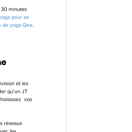
 30 minutes 
yoga pour se 
re de yoga Qee
. 
ne
der qu’un JT 
Choisissez  vos 
es réseaux 
avec les 