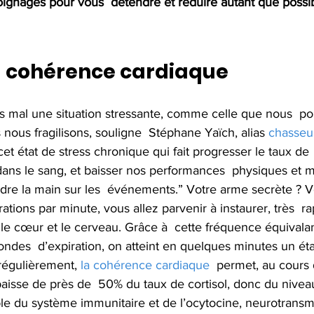
ignages pour vous  détendre et réduire autant que possib
la cohérence cardiaque
 nous fragilisons, souligne  Stéphane Yaïch, alias 
chasseu
cet état de stress chronique qui fait progresser le taux de  
ans le sang, et baisser nos performances  physiques et men
re la main sur les  événements.” Votre arme secrète ? Vo
irations par minute, vous allez parvenir à instaurer, très  
e le cœur et le cerveau. Grâce à  cette fréquence équival
condes  d’expiration, on atteint en quelques minutes un ét
régulièrement, 
la cohérence cardiaque
  permet, au cours
 baisse de près de  50% du taux de cortisol, donc du nivea
le du système immunitaire et de l’ocytocine, neurotransme