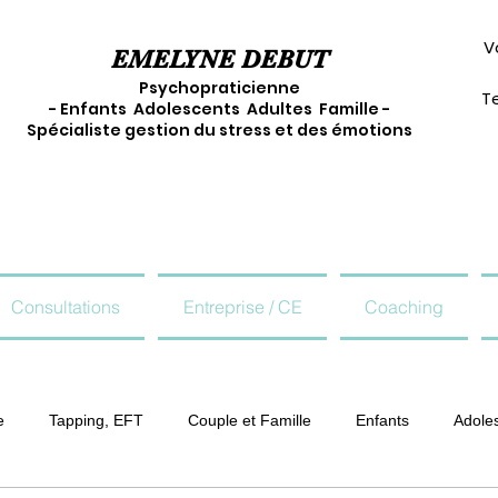
V
EMELYNE DEBUT
Psychopraticienne
Te
- Enfants Adolescents Adultes Famille -
Spécialiste gestion du stress et des émotions
Consultations
Entreprise / CE
Coaching
e
Tapping, EFT
Couple et Famille
Enfants
Adole