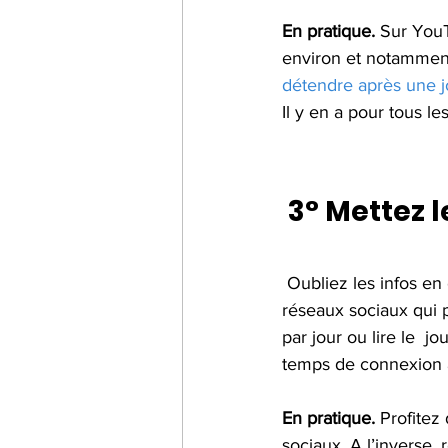
En pratique.
 Sur YouT
environ et notamment
détendre après une jo
Il y en a pour tous l
3° Mettez 
 Oubliez les infos en continu ! Mieux vaut prendre un peu de recul avec  la télévision et les 
réseaux sociaux qui 
par jour ou lire le  j
temps de connexion au
En pratique.
 Profitez
sociaux. A l’inverse, 