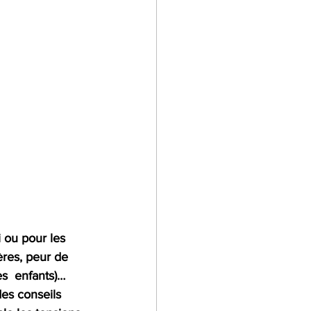
 ou pour les 
ères, peur de 
es  enfants)… 
des conseils 