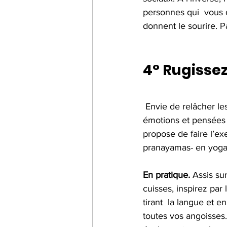
personnes qui  vous 
donnent le sourire. Pa
4° Rugisse
 Envie de relâcher les tensions physiques dans le visage et le  cou, mais aussi de libérer les 
émotions et pensées n
propose de faire l’ex
pranayamas- en yoga
En pratique. 
Assis sur
cuisses, inspirez par
tirant  la langue et 
toutes vos angoisses. 