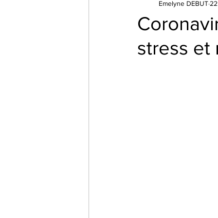
Emelyne DEBUT
22
Addictions : tabac, alcool, sexe...
Coronavir
stress et
Thérapies
Emotions
Har
Applications
Assistants