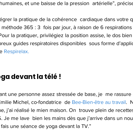
 humaines, et une baisse de la pression  artérielle”, précise-
tégrer la pratique de la cohérence  cardiaque dans votre q
 méthode 365 : 3  fois par jour, à raison de 6 respirations
ur la pratiquer, privilégiez la position assise, le dos bien  
breux guides respiratoires disponibles  sous forme d’appli
e 
Respirelax.  
oga devant la télé !
ant une personne assez stressée de base, je  me rassure 
ilie Michel, co-fondatrice  de 
Bee-Bien-être au travail
.  
e, j’ai réalisé le mien maison. On  trouve plein de recette
 Je me lave  bien les mains dès que j’arrive dans un nouv
me fais une séance de yoga devant la TV.”