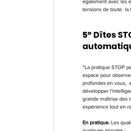
également avec les en
tensions de toute  la f
5° Dîtes ST
automatiq
“La pratique STOP pe
espace pour observer
profondes en vous,  
développer l’intellig
grande maîtrise des m
expérience tout en r
En pratique.
 Les qua
quelques minutes :